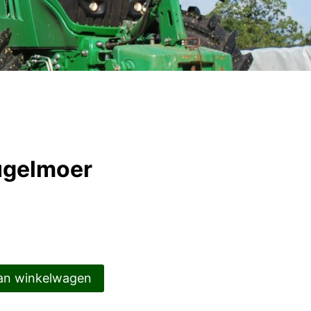
ugelmoer
an winkelwagen