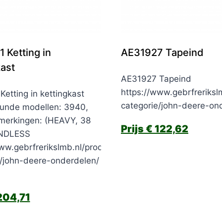
 Ketting in
AE31927 Tapeind
kast
AE31927 Tapeind
https://www.gebrfreriksl
etting in kettingkast
categorie/john-deere-on
unde modellen: 3940,
erkingen: (HEAVY, 38
€
122,62
ENDLESS
ww.gebrfrerikslmb.nl/product-
e/john-deere-onderdelen/
04,71