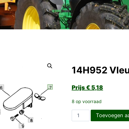
14H952 Vle
€
5,18
8 op voorraad
14H952
Toevoegen a
Vleugelmoer
aantal