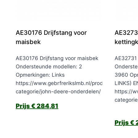
AE30176 Drijfstang voor
AE32731
maisbek
ketting
AE30176 Drijfstang voor maisbek
AE32731 K
Ondersteunde modellen: 2
Onderste
Opmerkingen: Links
3960 Opm
https://www.gebrfrerikslmb.nl/product-
LINKS) 
categorie/john-deere-onderdelen/
https://w
categori
€
284,81
€
2