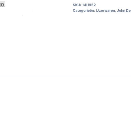
SKU:
14H952
Categorieën:
IJzerwaren
,
John De