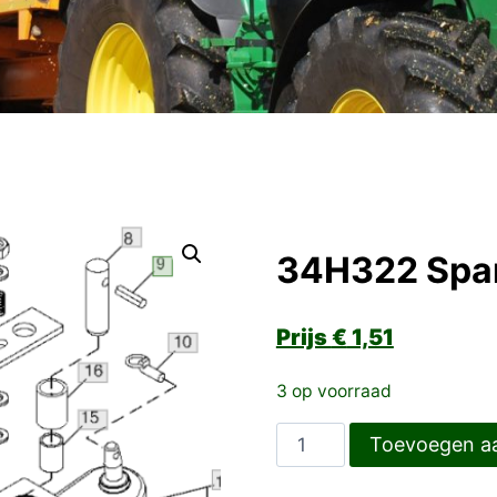
34H322 Span
€
1,51
3 op voorraad
34H322
Toevoegen a
Spanstift
aantal