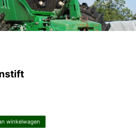
stift
an winkelwagen