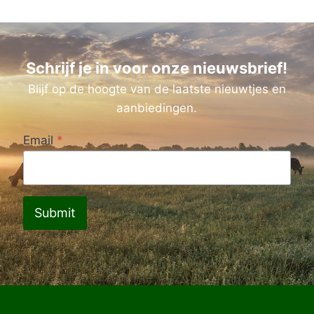
Schrijf je in voor onze nieuwsbrief!
Blijf op de hoogte van de laatste nieuwtjes en
aanbiedingen.
Email
*
Submit