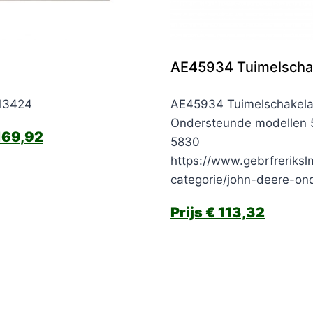
AE45934 Tuimelscha
E13424
AE45934 Tuimelschakela
Ondersteunde modellen 
69,92
5830
https://www.gebrfreriksl
categorie/john-deere-on
€
113,32