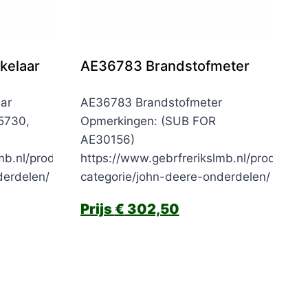
kelaar
AE36783 Brandstofmeter
ar
AE36783 Brandstofmeter
5730,
Opmerkingen: (SUB FOR
AE30156)
mb.nl/product-
https://www.gebrfrerikslmb.nl/product-
derdelen/
categorie/john-deere-onderdelen/
€
302,50