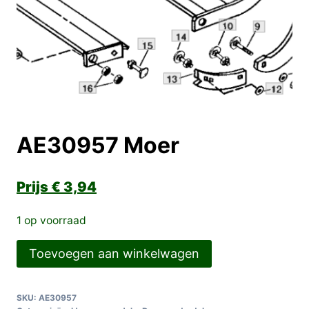
AE30957 Moer
€
3,94
1 op voorraad
AE30957
Toevoegen aan winkelwagen
Moer
aantal
SKU:
AE30957