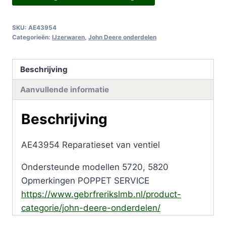
Reparatieset
van
SKU:
AE43954
ventiel
Categorieën:
IJzerwaren
,
John Deere onderdelen
aantal
Beschrijving
Aanvullende informatie
Beschrijving
AE43954 Reparatieset van ventiel
Ondersteunde modellen 5720, 5820
Opmerkingen POPPET SERVICE
https://www.gebrfrerikslmb.nl/product-
categorie/john-deere-onderdelen/