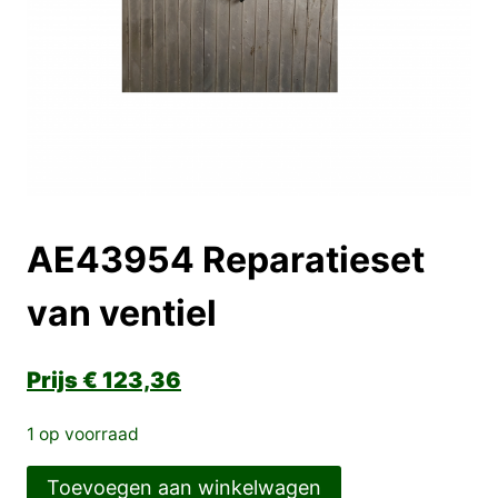
AE43954 Reparatieset
van ventiel
€
123,36
1 op voorraad
AE43954
Toevoegen aan winkelwagen