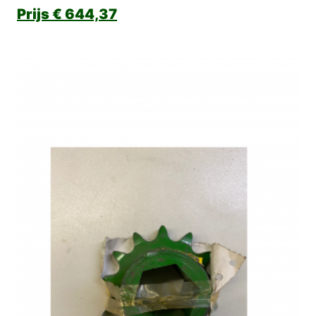
€
644,37