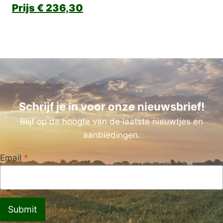
€
236,30
Schrijf je in voor onze nieuwsbrief!
Blijf op de hoogte van de laatste nieuwtjes en
aanbiedingen.
Email
*
Submit