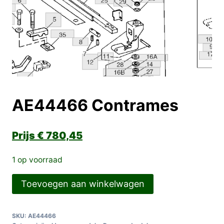
AE44466 Contrames
€
780,45
1 op voorraad
AE44466
Toevoegen aan winkelwagen
Contrames
aantal
SKU:
AE44466