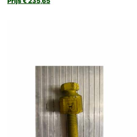
€
235,65