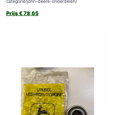
categorie/john-deere-onderdelen/
€
78,65