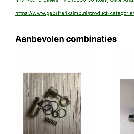
447 Round Balers – PC10800
30 Rolls, Gate And
https://www.gebrfrerikslmb.nl/product-categori
Aanbevolen combinaties