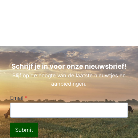
Schrijf je in voor onze nieuwsbrief!
Blijf op de hoogte van de laatste nieuwtjes en
aanbiedingen.
Email
*
Submit