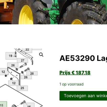
AE53290 La
€
187,18
1 op voorraad
AE53290
Toevoegen aan wink
Lager
aantal