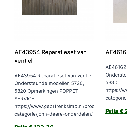
AE43954 Reparatieset van
AE46162
ventiel
AE46162 
Onderste
AE43954 Reparatieset van ventiel
5830
Ondersteunde modellen 5720,
https://w
5820 Opmerkingen POPPET
categori
SERVICE
https://www.gebrfrerikslmb.nl/product-
€
2
categorie/john-deere-onderdelen/