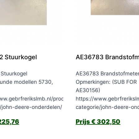
 Stuurkogel
AE36783 Brandstofm
Stuurkogel
AE36783 Brandstofmete
unde modellen 5730,
Opmerkingen: (SUB FOR
AE30156)
ww.gebrfrerikslmb.nl/product-
https://www.gebrfreriksl
e/john-deere-onderdelen/
categorie/john-deere-on
25,76
€
302,50