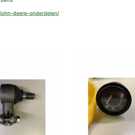
 Belts
e/john-deere-onderdelen/