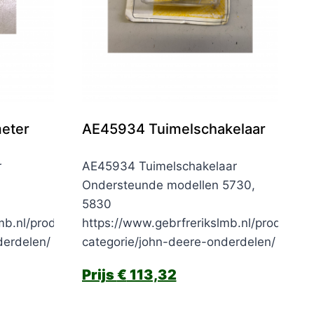
eter
AE45934 Tuimelschakelaar
r
AE45934 Tuimelschakelaar
Ondersteunde modellen 5730,
5830
mb.nl/product-
https://www.gebrfrerikslmb.nl/product-
derdelen/
categorie/john-deere-onderdelen/
€
113,32