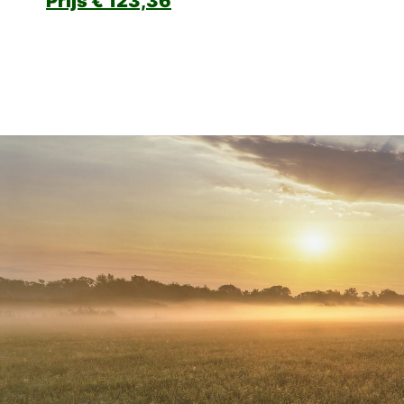
€
123,36