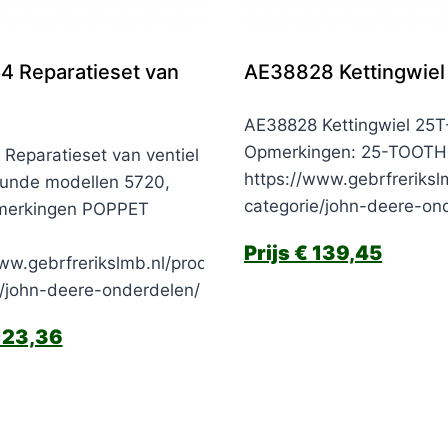
 Reparatieset van
AE38828 Kettingwiel
AE38828 Kettingwiel 25
Opmerkingen: 25-TOOTH
Reparatieset van ventiel
https://www.gebrfreriksl
unde modellen 5720,
categorie/john-deere-on
merkingen POPPET
€
139,45
ww.gebrfrerikslmb.nl/product-
e/john-deere-onderdelen/
23,36