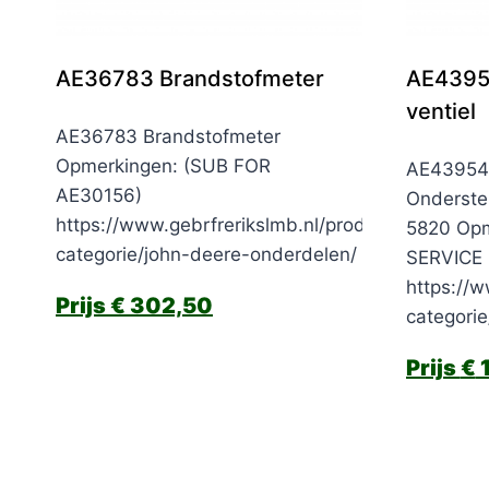
AE36783 Brandstofmeter
AE43954
ventiel
AE36783 Brandstofmeter
Opmerkingen: (SUB FOR
AE43954 
AE30156)
Onderste
https://www.gebrfrerikslmb.nl/product-
5820 Op
categorie/john-deere-onderdelen/
SERVICE
https://w
€
302,50
categori
€
1