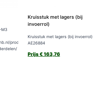
Kruisstuk met lagers (bij
invoerrol)
T-M3
Kruisstuk met lagers (bij invoerrol)
mb.nl/product-
AE26884
derdelen/
€
163,76