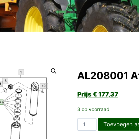
AL208001 Af
€
177,37
3 op voorraad
AL208001
Toevoegen a
Afdichtset
aantal