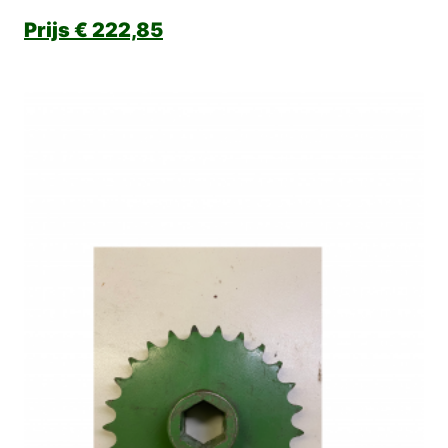
€
222,85