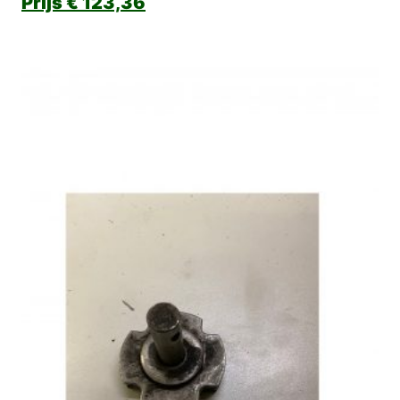
€
123,36