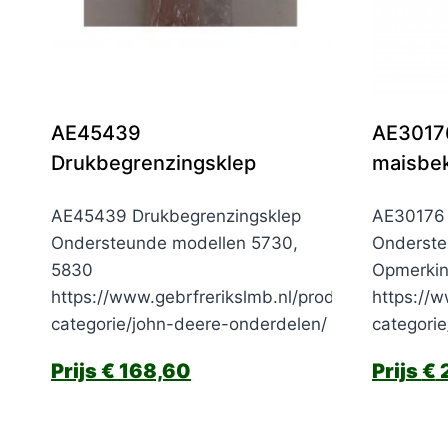
AE45439
AE30176
Drukbegrenzingsklep
maisbe
AE45439 Drukbegrenzingsklep
AE30176 
Ondersteunde modellen 5730,
Onderste
5830
Opmerkin
https://www.gebrfrerikslmb.nl/product-
https://w
categorie/john-deere-onderdelen/
categori
€
168,60
€
2