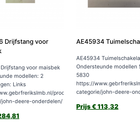
 Drijfstang voor
AE45934 Tuimelscha
k
AE45934 Tuimelschakela
Ondersteunde modellen 
Drijfstang voor maisbek
5830
unde modellen: 2
https://www.gebrfreriksl
gen: Links
categorie/john-deere-on
ww.gebrfrerikslmb.nl/product-
e/john-deere-onderdelen/
€
113,32
84,81