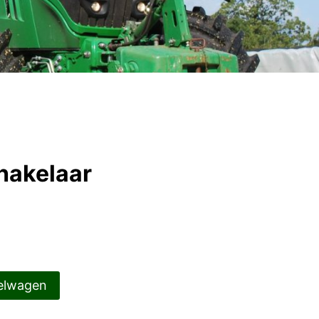
hakelaar
elwagen