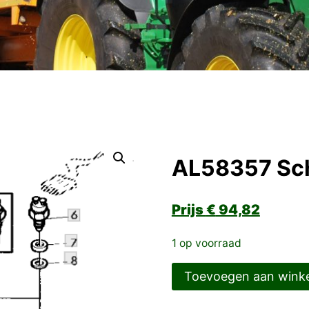
AL58357 Sc
€
94,82
1 op voorraad
AL58357
Toevoegen aan wink
Schakelaar
aantal