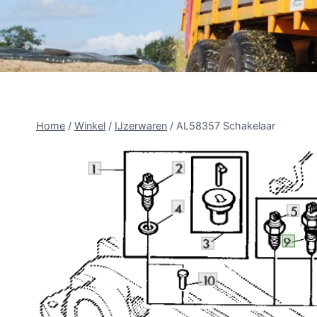
Home
/
Winkel
/
IJzerwaren
/
AL58357 Schakelaar