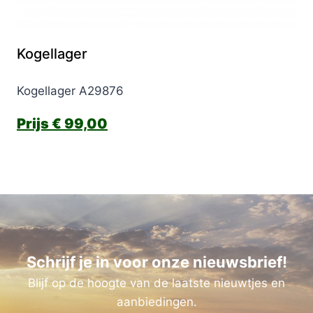
Kogellager
Kogellager A29876
€
99,00
Schrijf je in voor onze nieuwsbrief!
Blijf op de hoogte van de laatste nieuwtjes en
aanbiedingen.