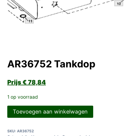
AR36752 Tankdop
€
78,84
1 op voorraad
AR36752
Toevoegen aan winkelwagen
Tankdop
aantal
SKU:
AR36752