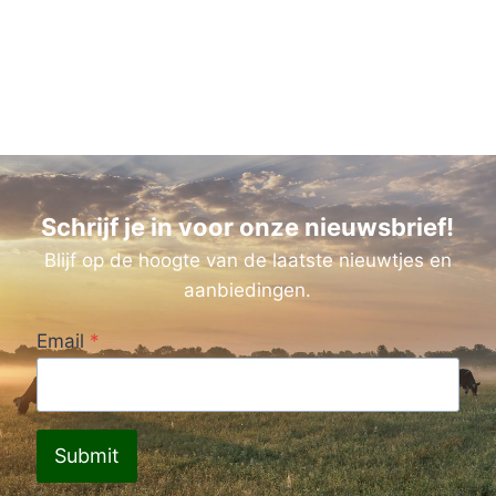
Schrijf je in voor onze nieuwsbrief!
Blijf op de hoogte van de laatste nieuwtjes en
aanbiedingen.
Email
*
Submit