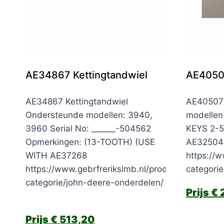
AE34867 Kettingtandwiel
AE4050
AE34867 Kettingtandwiel
AE40507 
Ondersteunde modellen: 3940,
modellen
3960 Serial No: ______-504562
KEYS 2-5
Opmerkingen: (13-TOOTH) (USE
AE32504
WITH AE37268
https://w
https://www.gebrfrerikslmb.nl/product-
categori
categorie/john-deere-onderdelen/
€
2
€
513,20