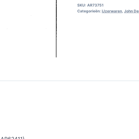
SKU:
AR73751
Categorieën:
IJzerwaren
,
John De