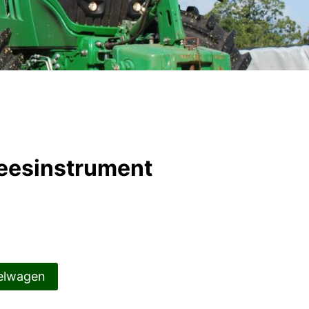
eesinstrument
elwagen