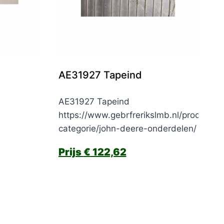
AE31927 Tapeind
AE31927 Tapeind
https://www.gebrfrerikslmb.nl/product-
categorie/john-deere-onderdelen/
€
122,62