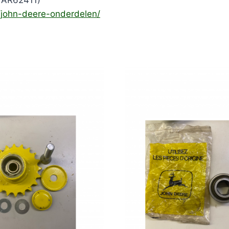
 AR62411)
e/john-deere-onderdelen/