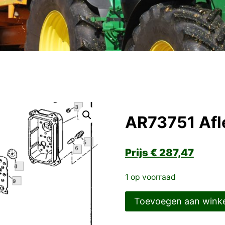
AR73751 Afl
€
287,47
1 op voorraad
AR73751
Toevoegen aan wink
Afleesinstrument
aantal