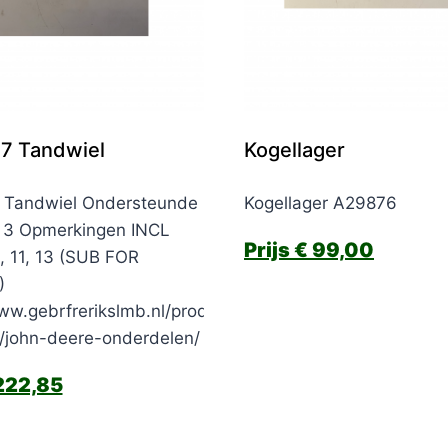
7 Tandwiel
Kogellager
Tandwiel Ondersteunde
Kogellager A29876
 3 Opmerkingen INCL
€
99,00
, 11, 13 (SUB FOR
)
ww.gebrfrerikslmb.nl/product-
e/john-deere-onderdelen/
22,85