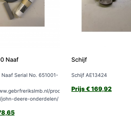
0 Naaf
Schijf
Naaf Serial No. 651001-
Schijf AE13424
€
169,92
ww.gebrfrerikslmb.nl/product-
e/john-deere-onderdelen/
8,65