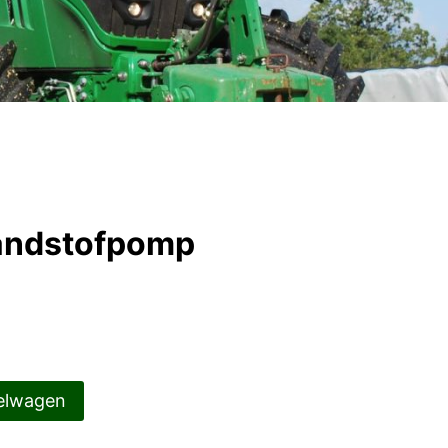
andstofpomp
elwagen