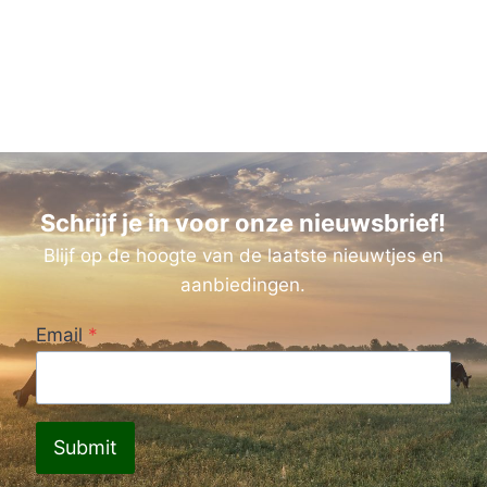
Schrijf je in voor onze nieuwsbrief!
Blijf op de hoogte van de laatste nieuwtjes en
aanbiedingen.
Email
*
Submit