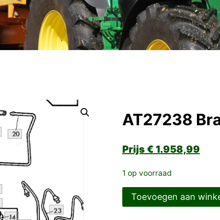
AT27238 Br
€
1.958,99
1 op voorraad
AT27238
Toevoegen aan wink
Brandstofpomp
aantal