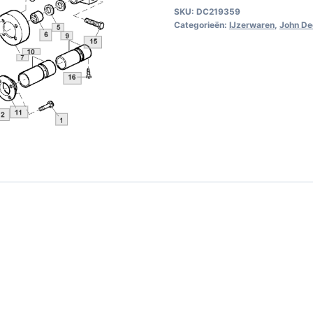
SKU:
DC219359
behuizing
Categorieën:
IJzerwaren
,
John De
aantal