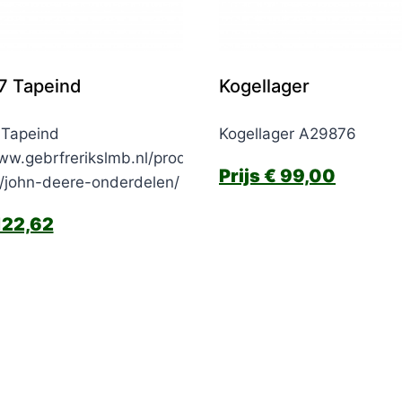
7 Tapeind
Kogellager
Tapeind
Kogellager A29876
ww.gebrfrerikslmb.nl/product-
€
99,00
e/john-deere-onderdelen/
22,62