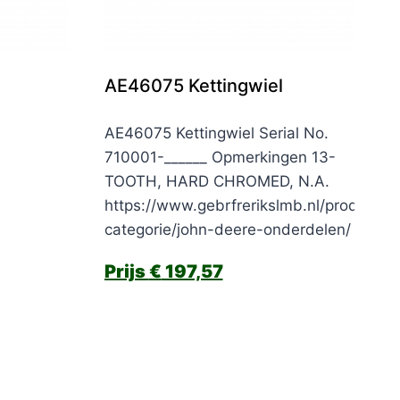
AE46075 Kettingwiel
AE46075 Kettingwiel Serial No.
710001-______ Opmerkingen 13-
TOOTH, HARD CHROMED, N.A.
https://www.gebrfrerikslmb.nl/product-
categorie/john-deere-onderdelen/
€
197,57