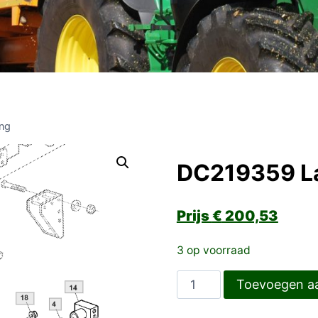
ng
DC219359 La
€
200,53
3 op voorraad
DC219359
Toevoegen a
Lager
met