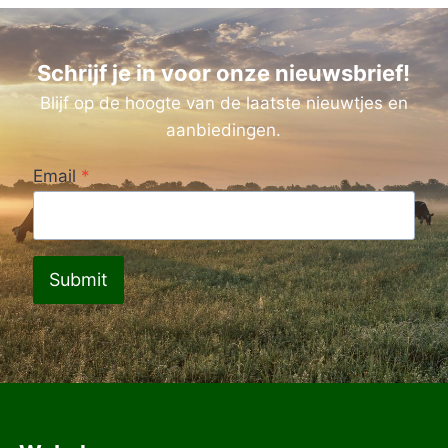
Schrijf je in voor onze nieuwsbrief!
Blijf op de hoogte van de laatste nieuwtjes en
aanbiedingen.
Email
*
Submit