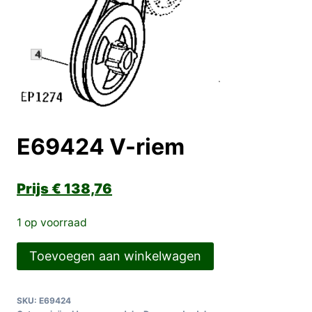
E69424 V-riem
€
138,76
1 op voorraad
E69424
Toevoegen aan winkelwagen
V-
riem
SKU:
E69424
aantal