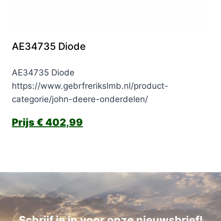
AE34735 Diode
AE34735 Diode
https://www.gebrfrerikslmb.nl/product-
categorie/john-deere-onderdelen/
€
402,99
Schrijf je in voor onze nieuwsbrief!