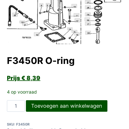
F3450R O-ring
€
8,39
4 op voorraad
F3450R
Toevoegen aan winkelwagen
O-
ring
SKU:
F3450R
aantal