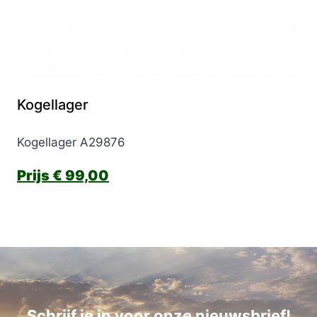
Kogellager
Kogellager A29876
€
99,00
Schrijf je in voor onze nieuwsbrief!