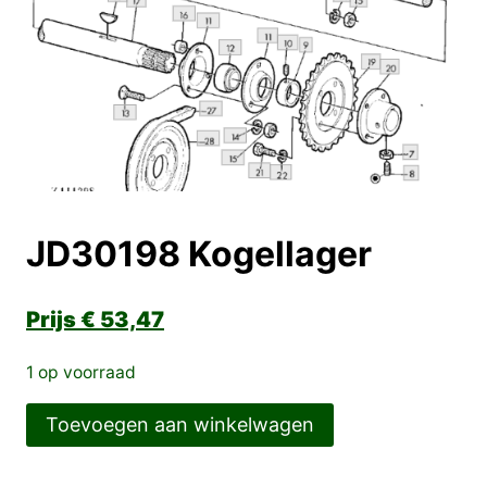
JD30198 Kogellager
€
53,47
1 op voorraad
JD30198
Toevoegen aan winkelwagen
Kogellager
aantal