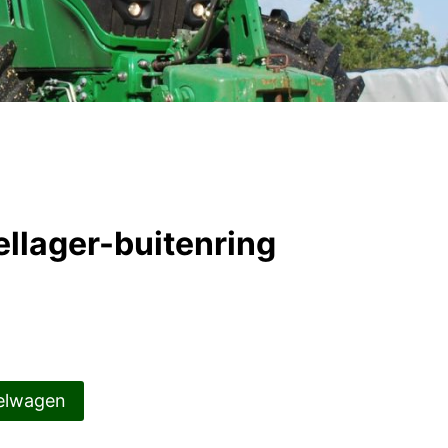
llager-buitenring
elwagen