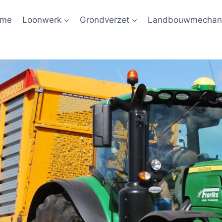
ome
Loonwerk
Grondverzet
Landbouwmechani