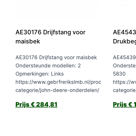
AE30176 Drijfstang voor
AE454
maisbek
Drukbeg
AE30176 Drijfstang voor maisbek
AE45439 
Ondersteunde modellen: 2
Onderste
Opmerkingen: Links
5830
https://www.gebrfrerikslmb.nl/product-
https://w
categorie/john-deere-onderdelen/
categori
€
284,81
€