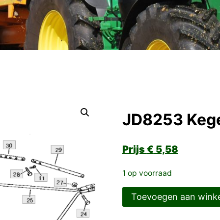
JD8253 Kege
€
5,58
1 op voorraad
JD8253
Toevoegen aan wink
Kegellager-
buitenring