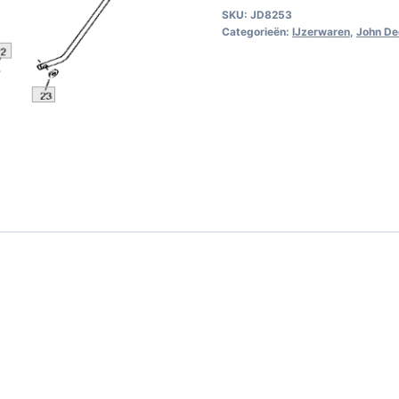
SKU:
JD8253
aantal
Categorieën:
IJzerwaren
,
John De