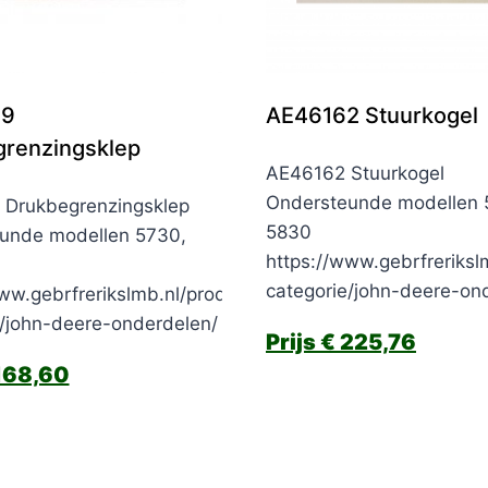
39
AE46162 Stuurkogel
renzingsklep
AE46162 Stuurkogel
Ondersteunde modellen 
Drukbegrenzingsklep
5830
unde modellen 5730,
https://www.gebrfreriksl
categorie/john-deere-on
ww.gebrfrerikslmb.nl/product-
e/john-deere-onderdelen/
€
225,76
168,60