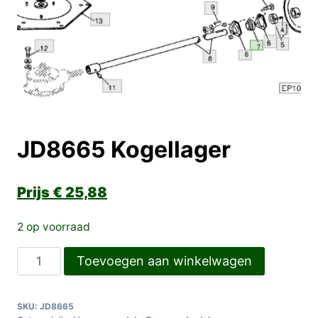
JD8665 Kogellager
€
25,88
2 op voorraad
JD8665
Toevoegen aan winkelwagen
Kogellager
aantal
SKU:
JD8665