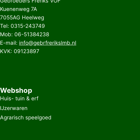
Gebroeders Freriks VOF
Kuenenweg 7A
7055AG Heelweg
Tel: 0315-243749
Mob: 06-51384238
E-mail:
info@gebrfrerikslmb.nl
KVK: 09123897
Webshop
Huis- tuin & erf
IJzerwaren
Agrarisch speelgoed