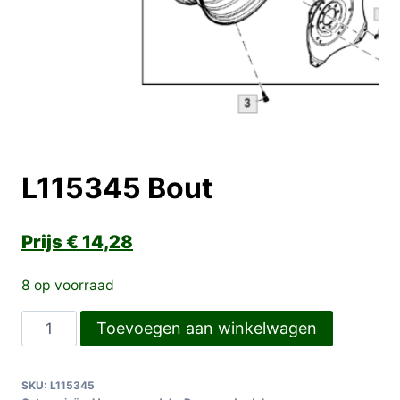
L115345 Bout
€
14,28
8 op voorraad
L115345
Toevoegen aan winkelwagen
Bout
aantal
SKU:
L115345