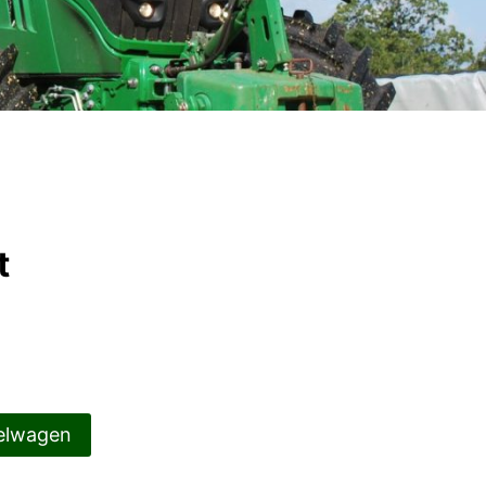
t
elwagen