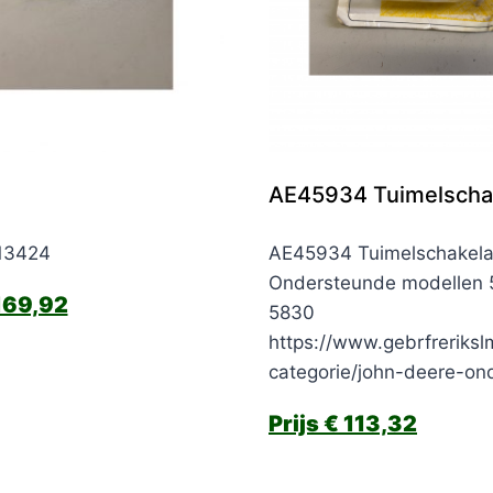
AE45934 Tuimelscha
E13424
AE45934 Tuimelschakela
Ondersteunde modellen 
69,92
5830
https://www.gebrfreriksl
categorie/john-deere-on
€
113,32