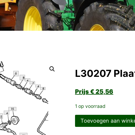
L30207 Plaa
€
25,56
1 op voorraad
L30207
Toevoegen aan wink
Plaat
aantal