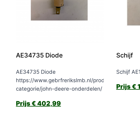
AE34735 Diode
Schijf
AE34735 Diode
Schijf A
https://www.gebrfrerikslmb.nl/product-
€
1
categorie/john-deere-onderdelen/
€
402,99