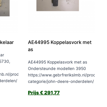
kelaar
AE44995 Koppelasvork met
as
ar
5730,
AE44995 Koppelasvork met as
Ondersteunde modellen 3950
mb.nl/product-
https://www.gebrfrerikslmb.nl/product-
derdelen/
categorie/john-deere-onderdelen/
€
291,77