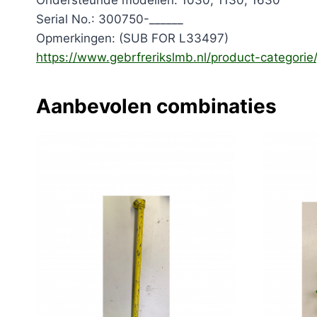
Ondersteunde modellen: 1030, 1130, 1630
Serial No.: 300750-______
Opmerkingen: (SUB FOR L33497)
https://www.gebrfrerikslmb.nl/product-categori
Aanbevolen combinaties