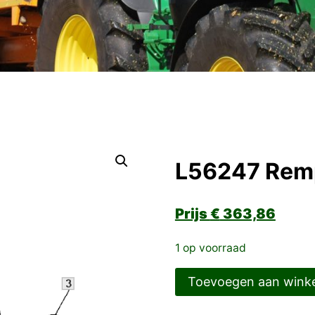
L56247 Rem
€
363,86
1 op voorraad
L56247
Toevoegen aan wink
Remplaat
aantal