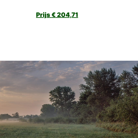
€
204,71