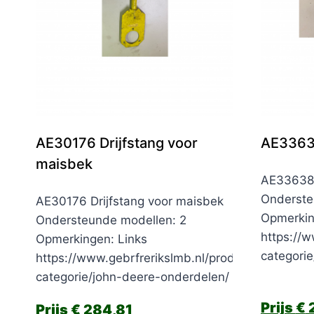
AE30176 Drijfstang voor
AE33638
maisbek
AE33638 
Onderste
AE30176 Drijfstang voor maisbek
Opmerki
Ondersteunde modellen: 2
https://w
Opmerkingen: Links
categori
https://www.gebrfrerikslmb.nl/product-
categorie/john-deere-onderdelen/
€
€
284,81