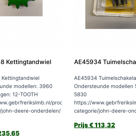
 Kettingtandwiel
AE45934 Tuimelscha
Kettingtandwiel
AE45934 Tuimelschakela
unde modellen: 3960
Ondersteunde modellen 
ngen: 12-TOOTH
5830
ww.gebrfrerikslmb.nl/product-
https://www.gebrfreriksl
e/john-deere-onderdelen/
categorie/john-deere-on
€
113,32
235,65