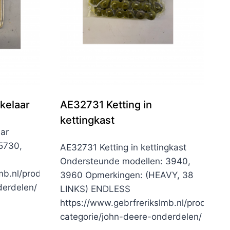
kelaar
AE32731 Ketting in
kettingkast
ar
5730,
AE32731 Ketting in kettingkast
Ondersteunde modellen: 3940,
mb.nl/product-
3960 Opmerkingen: (HEAVY, 38
derdelen/
LINKS) ENDLESS
https://www.gebrfrerikslmb.nl/product-
categorie/john-deere-onderdelen/