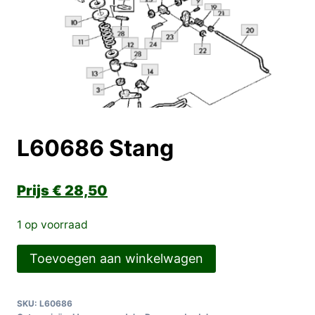
L60686 Stang
€
28,50
1 op voorraad
L60686
Toevoegen aan winkelwagen
Stang
aantal
SKU:
L60686