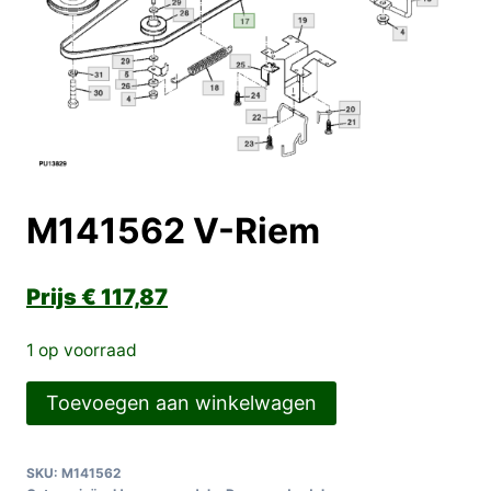
M141562 V-Riem
€
117,87
1 op voorraad
M141562
Toevoegen aan winkelwagen
V-
Riem
SKU:
M141562
aantal