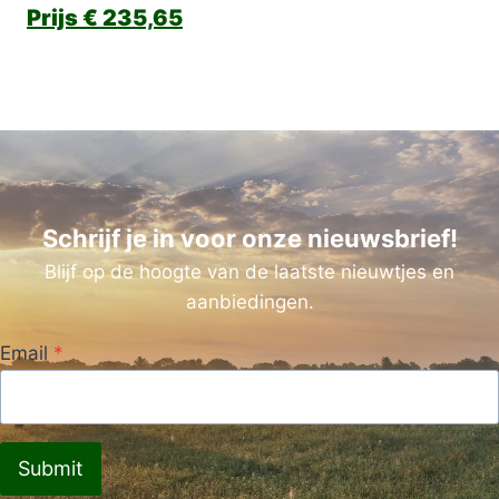
€
235,65
Schrijf je in voor onze nieuwsbrief!
Blijf op de hoogte van de laatste nieuwtjes en
aanbiedingen.
Email
*
Submit