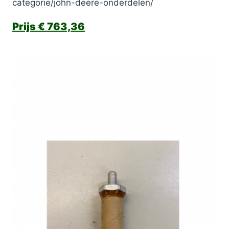
categorie/john-deere-onderdelen/
€
763,36