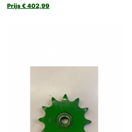
€
402,99