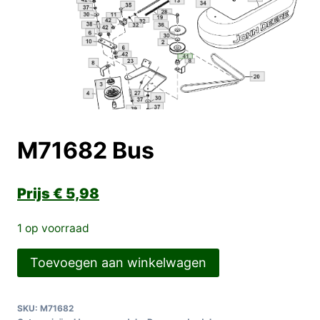
M71682 Bus
€
5,98
1 op voorraad
M71682
Toevoegen aan winkelwagen
Bus
aantal
SKU:
M71682