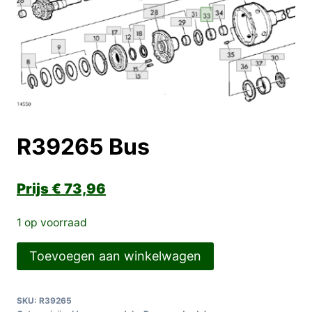
R39265 Bus
€
73,96
1 op voorraad
R39265
Toevoegen aan winkelwagen
Bus
aantal
SKU:
R39265