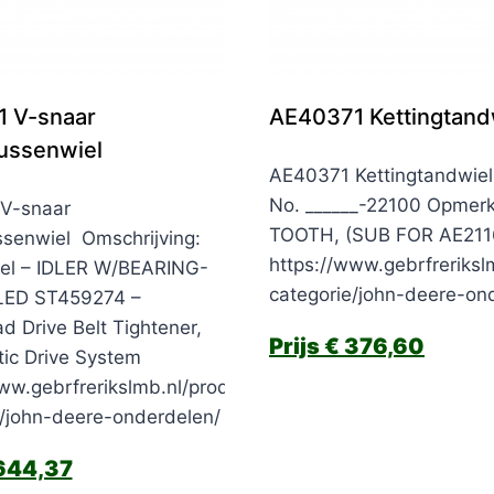
 V-snaar
AE40371 Kettingtand
tussenwiel
AE40371 Kettingtandwiel 
No. ______-22100 Opmerk
V-snaar
TOOTH, (SUB FOR AE211
ssenwiel Omschrijving:
https://www.gebrfreriksl
el – IDLER W/BEARING-
categorie/john-deere-on
ED ST459274 –
d Drive Belt Tightener,
€
376,60
ic Drive System
ww.gebrfrerikslmb.nl/product-
e/john-deere-onderdelen/
644,37