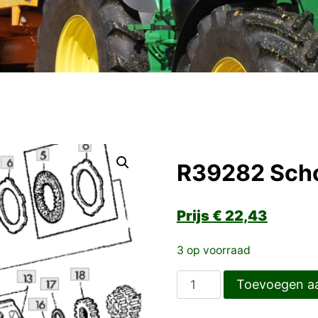
R39282 Scho
€
22,43
3 op voorraad
R39282
Toevoegen a
Schotelveer
aantal