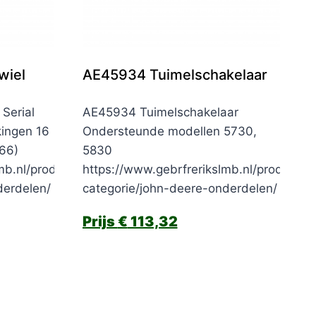
wiel
AE45934 Tuimelschakelaar
Serial
AE45934 Tuimelschakelaar
ingen 16
Ondersteunde modellen 5730,
66)
5830
mb.nl/product-
https://www.gebrfrerikslmb.nl/product-
derdelen/
categorie/john-deere-onderdelen/
€
113,32