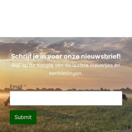
Schrijf je in voor onze nieuwsbrief!
Blijf op de hoogte van de laatste nieuwtjes en
aanbiedingen.
Email
*
Submit