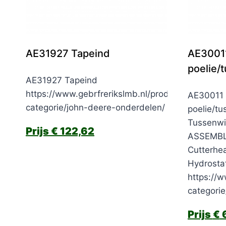
AE31927 Tapeind
AE30011
poelie/
AE31927 Tapeind
https://www.gebrfrerikslmb.nl/product-
AE30011 
categorie/john-deere-onderdelen/
poelie/tu
Tussenwi
€
122,62
ASSEMBL
Cutterhea
Hydrostat
https://w
categori
€