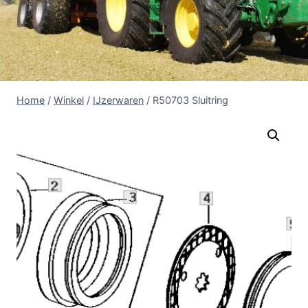
Home
/
Winkel
/
IJzerwaren
/
R50703 Sluitring