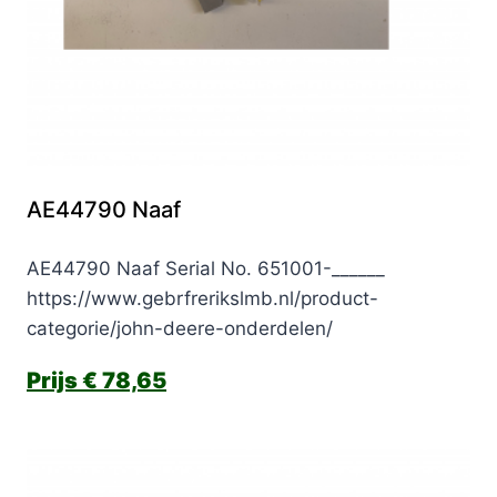
AE44790 Naaf
AE44790 Naaf Serial No. 651001-______
https://www.gebrfrerikslmb.nl/product-
categorie/john-deere-onderdelen/
€
78,65