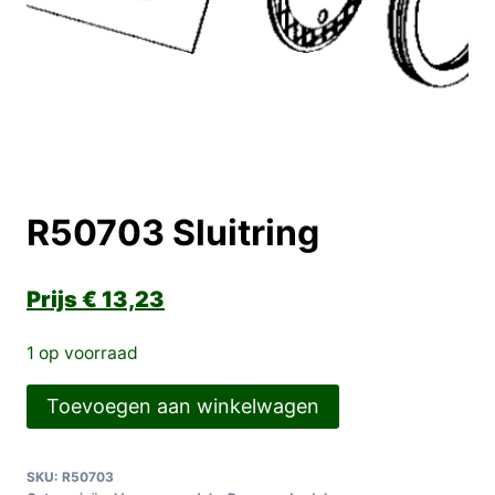
R50703 Sluitring
€
13,23
1 op voorraad
R50703
Toevoegen aan winkelwagen
Sluitring
aantal
SKU:
R50703