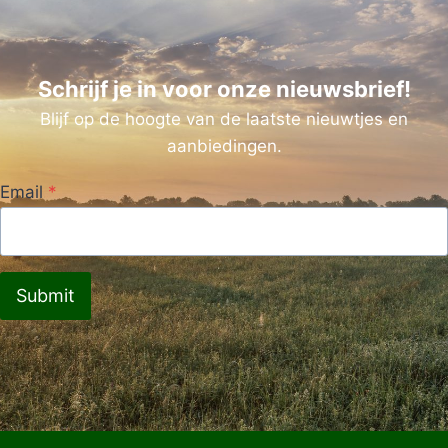
Schrijf je in voor onze nieuwsbrief!
Blijf op de hoogte van de laatste nieuwtjes en
aanbiedingen.
Email
*
Submit