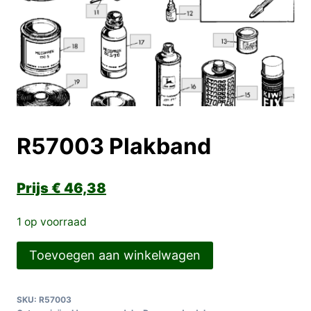
R57003 Plakband
€
46,38
1 op voorraad
R57003
Toevoegen aan winkelwagen
Plakband
aantal
SKU:
R57003