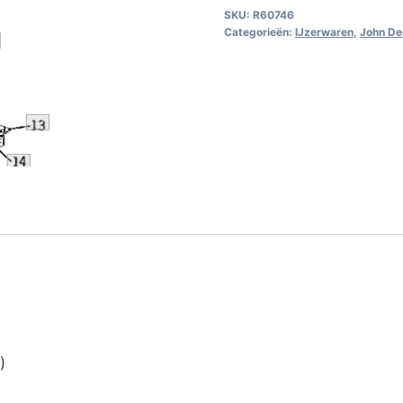
SKU:
R60746
Categorieën:
IJzerwaren
,
John De
)