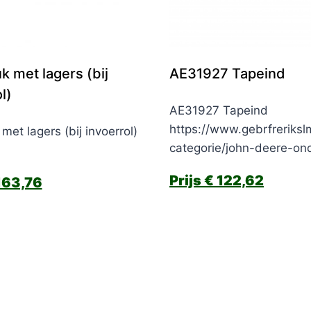
k met lagers (bij
AE31927 Tapeind
l)
AE31927 Tapeind
https://www.gebrfreriksl
met lagers (bij invoerrol)
categorie/john-deere-on
€
122,62
63,76