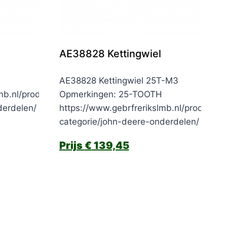
AE38828 Kettingwiel
AE38828 Kettingwiel 25T-M3
mb.nl/product-
Opmerkingen: 25-TOOTH
derdelen/
https://www.gebrfrerikslmb.nl/product-
categorie/john-deere-onderdelen/
€
139,45