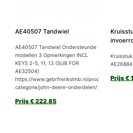
AE40507 Tandwiel
Kruisstu
invoerro
AE40507 Tandwiel Ondersteunde
modellen 3 Opmerkingen INCL
Kruisstuk 
KEYS 2-5, 11, 13 (SUB FOR
AE26884
AE32504)
€
1
https://www.gebrfrerikslmb.nl/product-
categorie/john-deere-onderdelen/
€
222,85