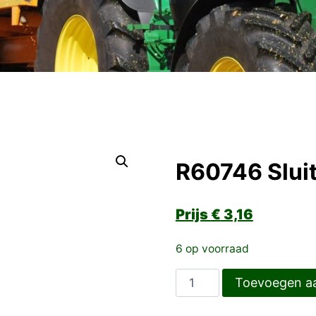
R60746 Sluit
€
3,16
6 op voorraad
R60746
Toevoegen a
Sluitring
aantal