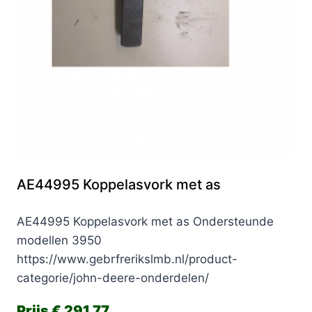
AE44995 Koppelasvork met as
AE44995 Koppelasvork met as Ondersteunde
modellen 3950
https://www.gebrfrerikslmb.nl/product-
categorie/john-deere-onderdelen/
€
291,77