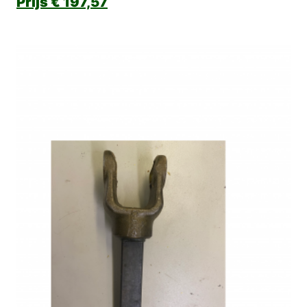
€
197,57