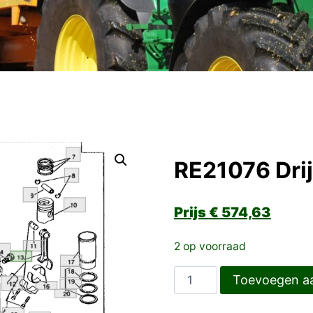
RE21076 Dri
€
574,63
2 op voorraad
RE21076
Toevoegen a
Drijfstang
aantal