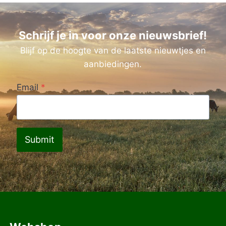
Schrijf je in voor onze nieuwsbrief!
Blijf op de hoogte van de laatste nieuwtjes en
aanbiedingen.
Email
*
Submit