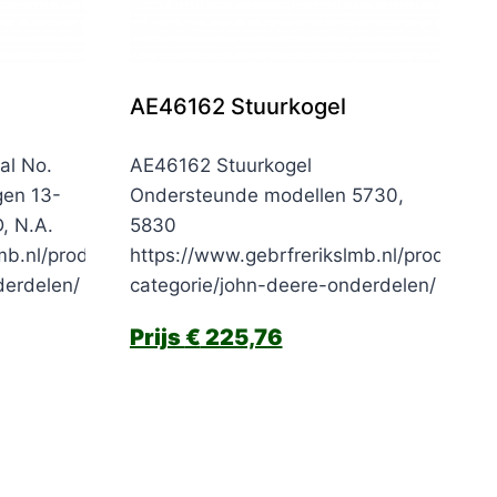
AE46162 Stuurkogel
al No.
AE46162 Stuurkogel
gen 13-
Ondersteunde modellen 5730,
 N.A.
5830
mb.nl/product-
https://www.gebrfrerikslmb.nl/product-
derdelen/
categorie/john-deere-onderdelen/
€
225,76