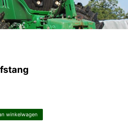
jfstang
an winkelwagen