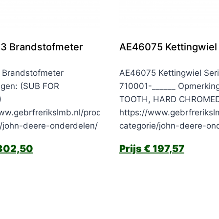
3 Brandstofmeter
AE46075 Kettingwiel
Brandstofmeter
AE46075 Kettingwiel Seri
gen: (SUB FOR
710001-______ Opmerkin
)
TOOTH, HARD CHROMED,
ww.gebrfrerikslmb.nl/product-
https://www.gebrfreriksl
e/john-deere-onderdelen/
categorie/john-deere-on
302,50
€
197,57