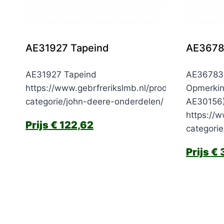
AE31927 Tapeind
AE3678
AE31927 Tapeind
AE36783 
https://www.gebrfrerikslmb.nl/product-
Opmerkin
categorie/john-deere-onderdelen/
AE30156
https://w
€
122,62
categori
€