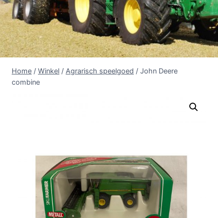
Home
/
Winkel
/
Agrarisch speelgoed
/
John Deere
combine