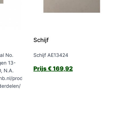
Schijf
al No.
Schijf AE13424
gen 13-
€
169,92
 N.A.
mb.nl/product-
derdelen/