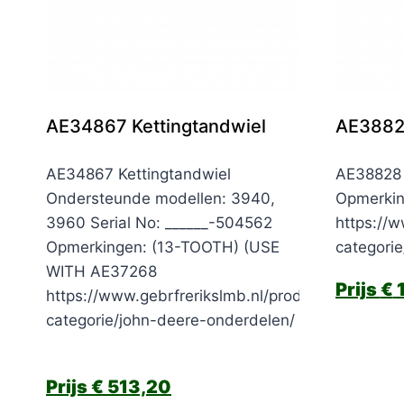
AE34867 Kettingtandwiel
AE38828
AE34867 Kettingtandwiel
AE38828 
Ondersteunde modellen: 3940,
Opmerki
3960 Serial No: ______-504562
https://w
Opmerkingen: (13-TOOTH) (USE
categori
WITH AE37268
€
1
https://www.gebrfrerikslmb.nl/product-
categorie/john-deere-onderdelen/
€
513,20