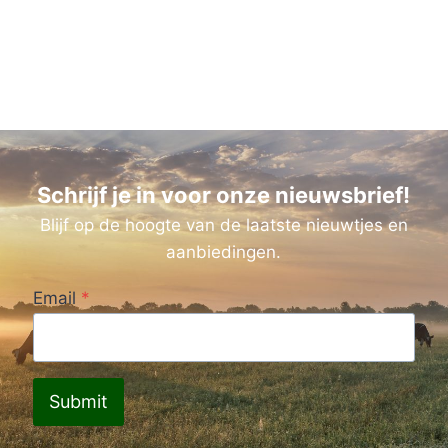
Schrijf je in voor onze nieuwsbrief!
Blijf op de hoogte van de laatste nieuwtjes en
aanbiedingen.
Email
*
Submit