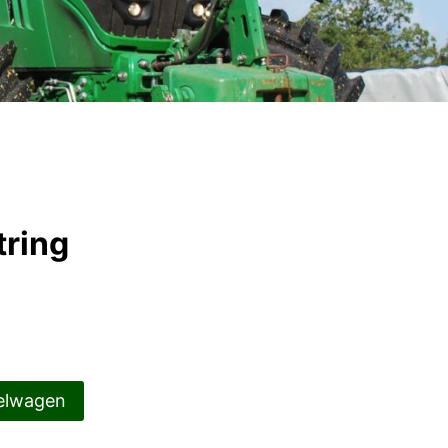
tring
elwagen