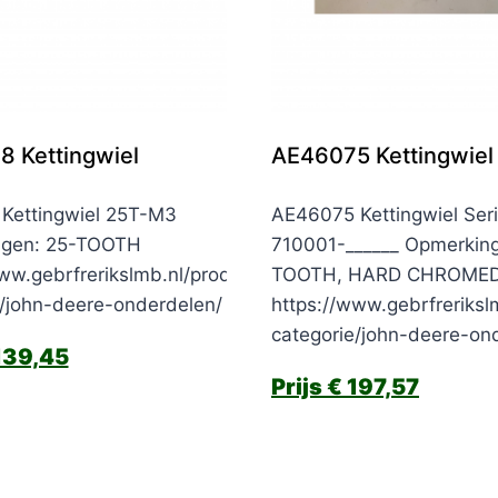
 Kettingwiel
AE46075 Kettingwiel
Kettingwiel 25T-M3
AE46075 Kettingwiel Seri
ngen: 25-TOOTH
710001-______ Opmerkin
ww.gebrfrerikslmb.nl/product-
TOOTH, HARD CHROMED,
e/john-deere-onderdelen/
https://www.gebrfreriksl
categorie/john-deere-on
39,45
€
197,57