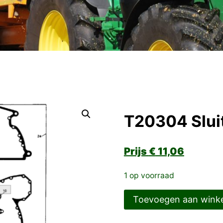
T20304 Slui
€
11,06
1 op voorraad
T20304
Toevoegen aan wink
Sluitring
aantal