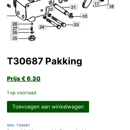
T30687 Pakking
€
6,30
1 op voorraad
T30687
Toevoegen aan winkelwagen
Pakking
aantal
SKU:
T30687