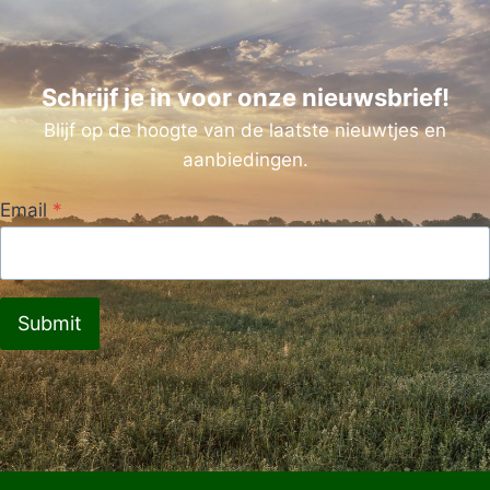
Schrijf je in voor onze nieuwsbrief!
Blijf op de hoogte van de laatste nieuwtjes en
aanbiedingen.
Email
*
Submit