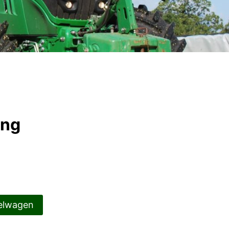
ing
elwagen