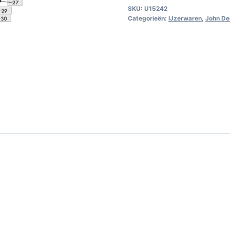
SKU:
U15242
aantal
Categorieën:
IJzerwaren
,
John De