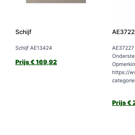
Schijf
AE37227
Schijf AE13424
AE37227 
Onderste
€
169,92
Opmerkin
https://w
categori
€