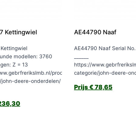
 Kettingwiel
AE44790 Naaf
Kettingwiel
AE44790 Naaf Serial No
unde modellen: 3760
______
gen: Z = 13
https://www.gebrfreriksl
ww.gebrfrerikslmb.nl/product-
categorie/john-deere-on
e/john-deere-onderdelen/
€
78,65
236,30