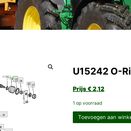
U15242 O-R
€
2,12
1 op voorraad
U15242
Toevoegen aan wink
O-
Ring