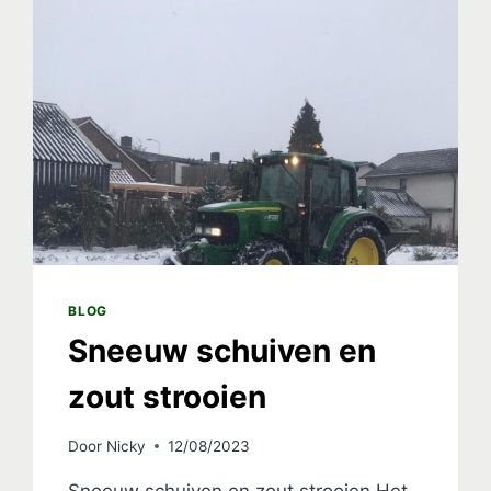
BLOG
Sneeuw schuiven en
zout strooien
Door
Nicky
12/08/2023
Sneeuw schuiven en zout strooien Het