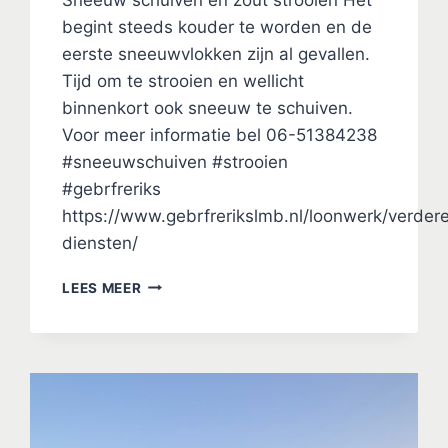
begint steeds kouder te worden en de
eerste sneeuwvlokken zijn al gevallen.
Tijd om te strooien en wellicht
binnenkort ook sneeuw te schuiven.
Voor meer informatie bel 06-51384238
#sneeuwschuiven #strooien
#gebrfreriks
https://www.gebrfrerikslmb.nl/loonwerk/verder
diensten/
SNEEUW
LEES MEER
SCHUIVEN
EN
ZOUT
STROOIEN