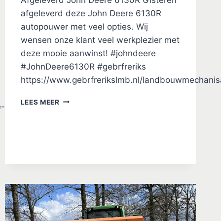
afgeleverd deze John Deere 6130R
autopouwer met veel opties. Wij
wensen onze klant veel werkplezier met
deze mooie aanwinst! #johndeere
#JohnDeere6130R #gebrfreriks
https://www.gebrfrerikslmb.nl/landbouwmechanisa
AFGELEVERD
LEES MEER
e-
JOHN
DEERE
6130R