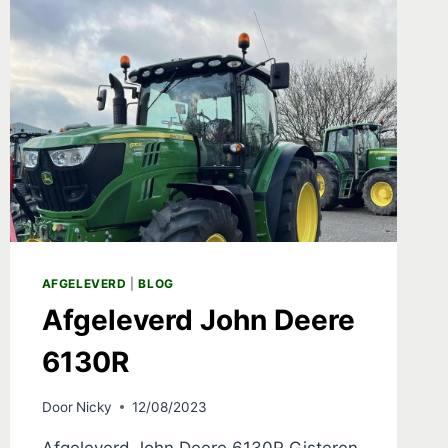
AFGELEVERD
|
BLOG
Afgeleverd John Deere
6130R
Door
Nicky
12/08/2023
Afgeleverd John Deere 6130R Gisteren