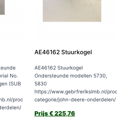
AE46162 Stuurkogel
teunde
AE46162 Stuurkogel
rial No.
Ondersteunde modellen 5730,
gen (SUB
5830
https://www.gebrfrerikslmb.nl/product-
mb.nl/product-
categorie/john-deere-onderdelen/
derdelen/
€
225,76