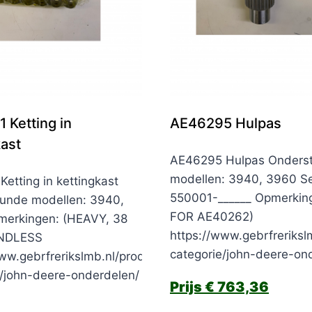
 Ketting in
AE46295 Hulpas
kast
AE46295 Hulpas Onders
modellen: 3940, 3960 Se
etting in kettingkast
550001-______ Opmerkin
unde modellen: 3940,
FOR AE40262)
erkingen: (HEAVY, 38
https://www.gebrfreriksl
ENDLESS
categorie/john-deere-on
ww.gebrfrerikslmb.nl/product-
e/john-deere-onderdelen/
€
763,36