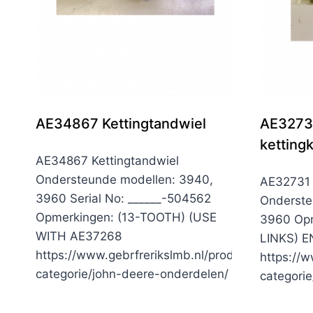
AE34867 Kettingtandwiel
AE32731
ketting
AE34867 Kettingtandwiel
Ondersteunde modellen: 3940,
AE32731 K
3960 Serial No: ______-504562
Onderste
Opmerkingen: (13-TOOTH) (USE
3960 Opm
WITH AE37268
LINKS) 
https://www.gebrfrerikslmb.nl/product-
https://w
categorie/john-deere-onderdelen/
categori