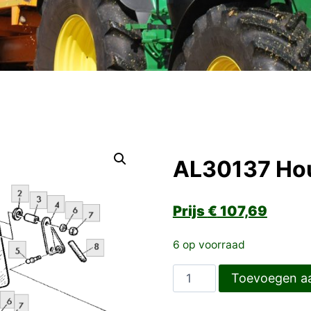
AL30137 Ho
€
107,69
6 op voorraad
AL30137
Toevoegen a
Houder
aantal