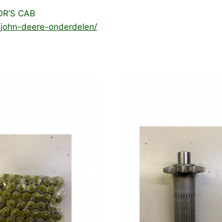
OR’S CAB
e/john-deere-onderdelen/