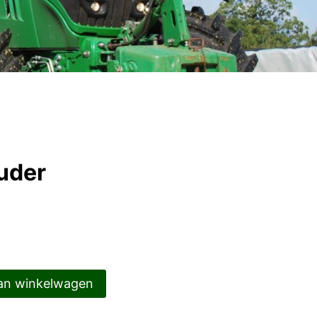
uder
an winkelwagen