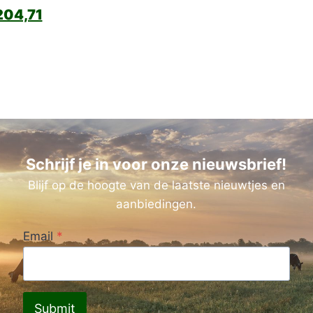
04,71
Schrijf je in voor onze nieuwsbrief!
Blijf op de hoogte van de laatste nieuwtjes en
aanbiedingen.
Email
*
Submit