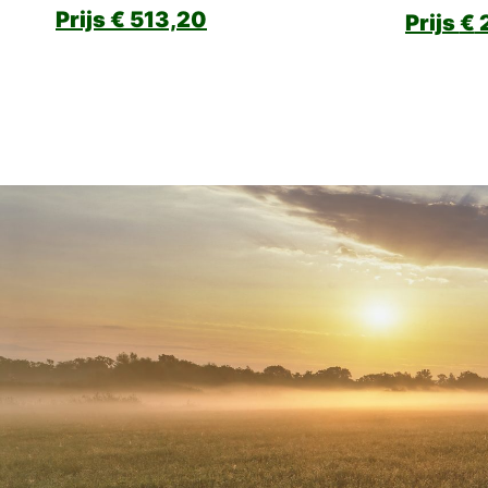
€
513,20
€
2