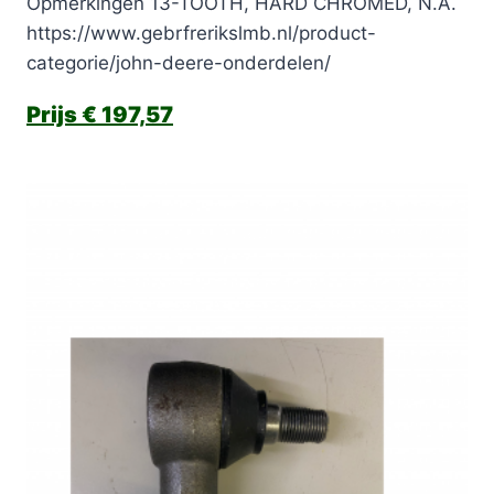
Opmerkingen 13-TOOTH, HARD CHROMED, N.A.
https://www.gebrfrerikslmb.nl/product-
categorie/john-deere-onderdelen/
€
197,57