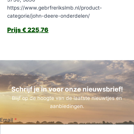
https://www.gebrfrerikslmb.nl/product-
categorie/john-deere-onderdelen/
€
225,76
Schrijf je in voor onze nieuwsbrief!
Blijf op de hoogte van de laatste nieuwtjes en
aanbiedingen.
Email
*