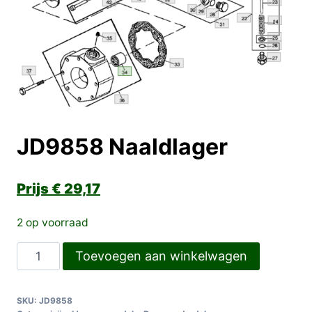
JD9858 Naaldlager
€
29,17
2 op voorraad
JD9858
Toevoegen aan winkelwagen
Naaldlager
aantal
SKU:
JD9858