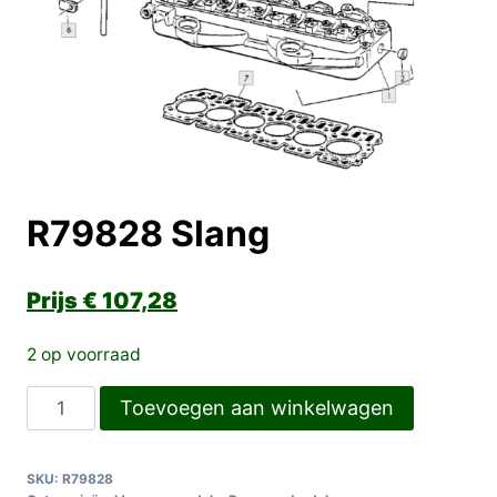
R79828 Slang
€
107,28
2 op voorraad
R79828
Toevoegen aan winkelwagen
Slang
aantal
SKU:
R79828