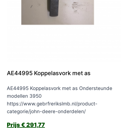
AE44995 Koppelasvork met as
AE44995 Koppelasvork met as Ondersteunde
modellen 3950
https://www.gebrfrerikslmb.nl/product-
categorie/john-deere-onderdelen/
€
291,77