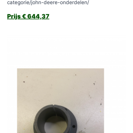
categorie/john-deere-onderdelen/
€
644,37