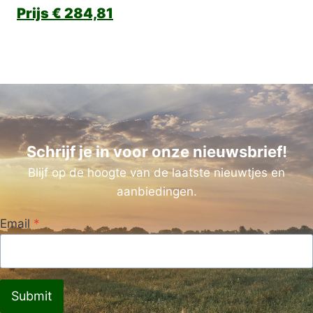
€
284,81
Schrijf je in voor onze nieuwsbrief!
Blijf op de hoogte van de laatste nieuwtjes en
aanbiedingen.
Email
*
Submit