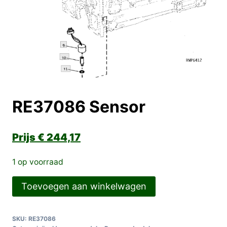
RE37086 Sensor
€
244,17
1 op voorraad
RE37086
Toevoegen aan winkelwagen
Sensor
aantal
SKU:
RE37086