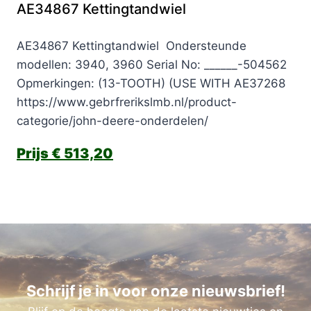
AE34867 Kettingtandwiel
AE34867 Kettingtandwiel Ondersteunde
modellen: 3940, 3960 Serial No: ______-504562
Opmerkingen: (13-TOOTH) (USE WITH AE37268
https://www.gebrfrerikslmb.nl/product-
categorie/john-deere-onderdelen/
€
513,20
Schrijf je in voor onze nieuwsbrief!