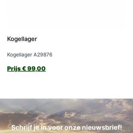
Kogellager
Kogellager A29876
€
99,00
Schrijf je in voor onze nieuwsbrief!